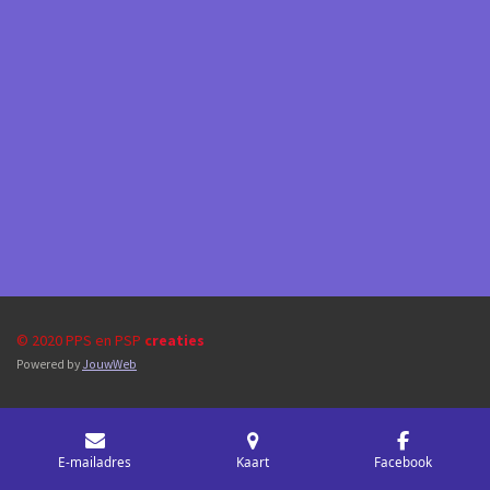
© 2020 PPS en PSP
c
reaties
Powered by
JouwWeb
E-mailadres
Kaart
Facebook